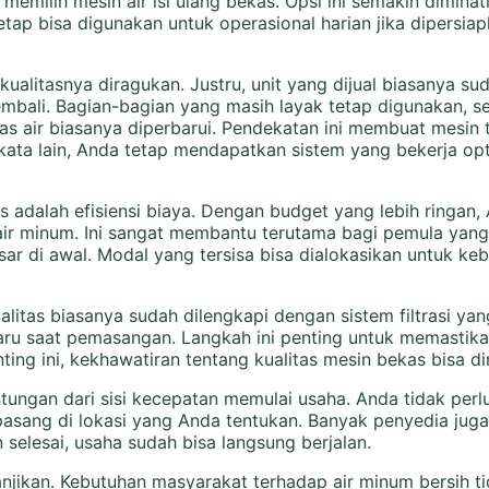
milih mesin air isi ulang bekas. Opsi ini semakin diminat
etap bisa digunakan untuk operasional harian jika dipersi
 kualitasnya diragukan. Justru, unit yang dijual biasanya su
mbali. Bagian-bagian yang masih layak tetap digunakan, s
s air biasanya diperbarui. Pendekatan ini membuat mesin 
ata lain, Anda tetap mendapatkan sistem yang bekerja opt
 adalah efisiensi biaya. Dengan budget yang lebih ringan,
 air minum. Ini sangat membantu terutama bagi pemula yan
ar di awal. Modal yang tersisa bisa dialokasikan untuk keb
ualitas biasanya sudah dilengkapi dengan sistem filtrasi y
 baru saat pemasangan. Langkah ini penting untuk memastika
g ini, kekhawatiran tentang kualitas mesin bekas bisa di
tungan dari sisi kecepatan memulai usaha. Anda tidak per
asang di lokasi yang Anda tentukan. Banyak penyedia juga
 selesai, usaha sudah bisa langsung berjalan.
njanjikan. Kebutuhan masyarakat terhadap air minum bersih t