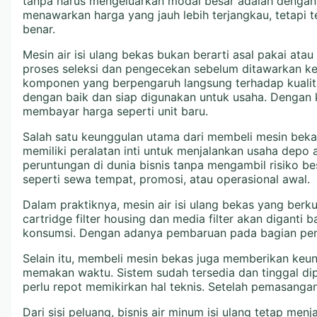
tanpa harus mengeluarkan modal besar adalah dengan me
menawarkan harga yang jauh lebih terjangkau, tetapi t
benar.
Mesin air isi ulang bekas bukan berarti asal pakai atau
proses seleksi dan pengecekan sebelum ditawarkan ke
komponen yang berpengaruh langsung terhadap kualita
dengan baik dan siap digunakan untuk usaha. Dengan k
membayar harga seperti unit baru.
Salah satu keunggulan utama dari membeli mesin bekas
memiliki peralatan inti untuk menjalankan usaha depo
peruntungan di dunia bisnis tanpa mengambil risiko bes
seperti sewa tempat, promosi, atau operasional awal.
Dalam praktiknya, mesin air isi ulang bekas yang berk
cartridge filter housing dan media filter akan diganti
konsumsi. Dengan adanya pembaruan pada bagian pentin
Selain itu, membeli mesin bekas juga memberikan keun
memakan waktu. Sistem sudah tersedia dan tinggal dip
perlu repot memikirkan hal teknis. Setelah pemasangan
Dari sisi peluang, bisnis air minum isi ulang tetap me