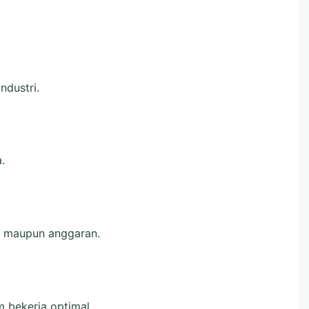
ndustri.
.
is maupun anggaran.
 bekerja optimal.